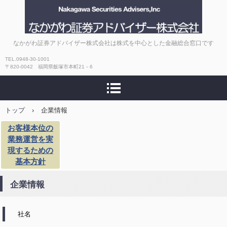
なかがわ証券アドバイザ
なかがわ証券アドバイザー株式会社は株式を中心とした金融総合窓口です
ー株式会社
TEL.0948‐30‐1001
〒820-0042 福岡県飯塚市本町21－6
トップ
›
企業情報
お客様本位の
業務運営を実
現するための
基本方針
企業情報
社名