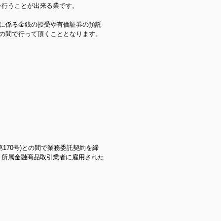
を行うことが出来る業です。
渡に係る金銭の授受や有価証券の預託
との間で行って頂くこととなります。
。
第170号)との間で業務委託契約を締
、所属金融商品取引業者に雇用された