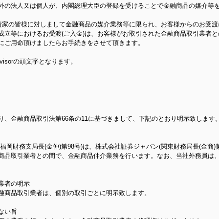
外の法人又は個人が、内閣総理大臣の登録を受けることで金融商品の媒介等
投資家の皆様に対しまして金融商品の媒介業務等に限られ、お客様からのお受
成立等におけるお受渡(ご入金)は、お客様がお取引された金融商品取引業者
にご用命頂けましたらお手続きをさせて頂きます。
l Advisorの頭文字となります。
り、金融商品取引法第66条の11に基づきまして、下記のとおり明示致します
岡財務支局長(金仲)第98号)は、株式会社証券ジャパン(関東財務局長(金商)
商品取引業者との間で、金融商品仲介業務を行います。なお、当社外務員は
業者の明示
融商品取引業者は、個別の取引ごとに明示致します。
ない旨